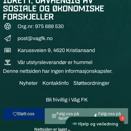
idrett, uavhengig av
sosiale og økonomiske
forskjeller
Org.nr: 975 689 530
post@vagfk.no
Karussveien 9, 4620 Kristiansand
Vår utstyrsleverandør er hummel
Denne nettsiden har ingen informasjonskapsler.
Nyheter
Kontaktinfo
Støtteordninger
Bli frivillig i Våg FK
Støtt oss
Følg oss på
Følg oss på
facebook
instagram
Nettsiden er laget av Frameworks