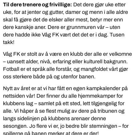
Til dere trenere og frivillige:
Det dere gjør uke etter
uke, for at jenter og gutter, damer og menn i alle aldre
skal få gjøre det de elsker aller mest, betyr mer enn
dere kanskje aner. Dere er grunnmuren vår – uten
dere hadde ikke Våg FK vært det det er i dag. Tusen
takk!
Våg FK er stolt av å være en klubb der alle er velkomne
– uansett alder, nivå, erfaring eller kulturell bakgrunn.
Fotball er et språk alle forstår, og mangfoldet vårt gjør
oss sterkere både på og utenfor banen.
Nytt av året er at vi har fått en egen kampkalender på
nettsiden vår! Der finner du alle hjemmekamper for
klubbens lag – samlet på ett sted, lett tilgjengelig for
alle. Vi håper å se flest mulig av dere på tribunen og
langs sidelinjen på klubbens arenaer denne
sesongen. Jo flere vi er, jo bedre blir stemningen – for
spillerne på banen merker at dere er der!