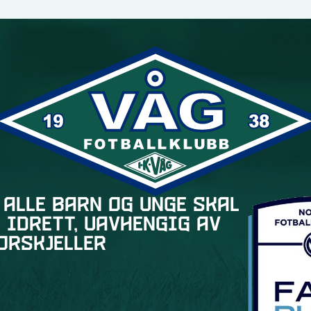
 alle barn og unge skal
 idrett, uavhengig av
orskjeller