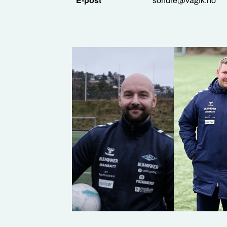
E-post
sondre@vagfk.no