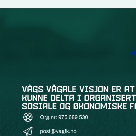
Vågs vågale visjon er at
kunne delta i organisert
sosiale og økonomiske f
Org.nr: 975 689 530
post@vagfk.no