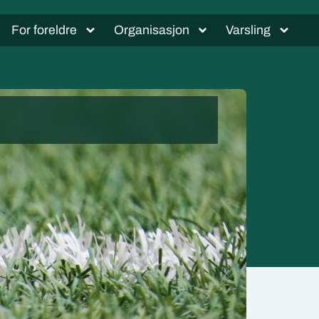
For foreldre
Organisasjon
Varsling