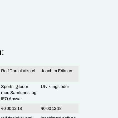
n:
Rolf Daniel Vikstøl
Joachim Eriksen
Sportslig leder
Utviklingsleder
med Samfunns -og
IFO Ansvar
40 00 12 18
40 00 12 18