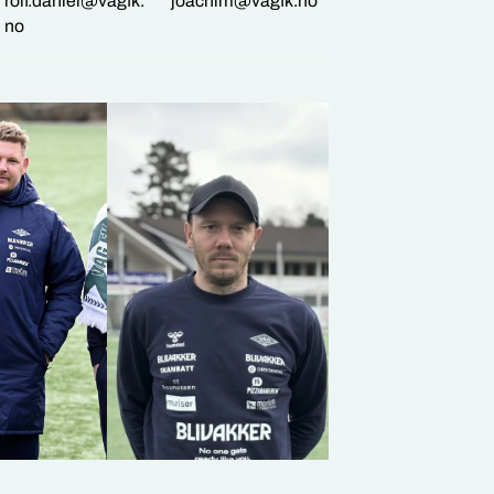
rolf.daniel@vagfk.
joachim@vagfk.no
no