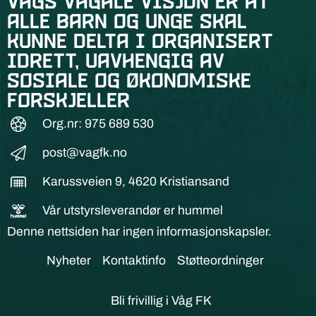
Vågs vågale visjon er at
alle barn og unge skal
kunne delta i organisert
idrett, uavhengig av
sosiale og økonomiske
forskjeller
Org.nr: 975 689 530
post@vagfk.no
Karussveien 9, 4620 Kristiansand
Vår utstyrsleverandør er hummel
Denne nettsiden har ingen informasjonskapsler.
Nyheter
Kontaktinfo
Støtteordninger
Bli frivillig i Våg FK