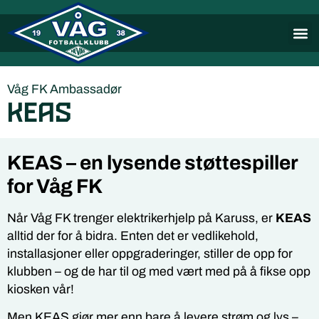
Våg FK Ambassadør
KEAS
KEAS – en lysende støttespiller
for Våg FK
Når Våg FK trenger elektrikerhjelp på Karuss, er
KEAS
alltid der for å bidra. Enten det er vedlikehold,
installasjoner eller oppgraderinger, stiller de opp for
klubben – og de har til og med vært med på å fikse opp
kiosken vår!
Men KEAS gjør mer enn bare å levere strøm og lys –