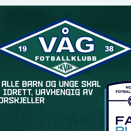
 alle barn og unge skal
 idrett, uavhengig av
orskjeller