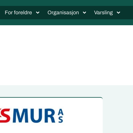
For foreldre
Organisasjon
Varsling