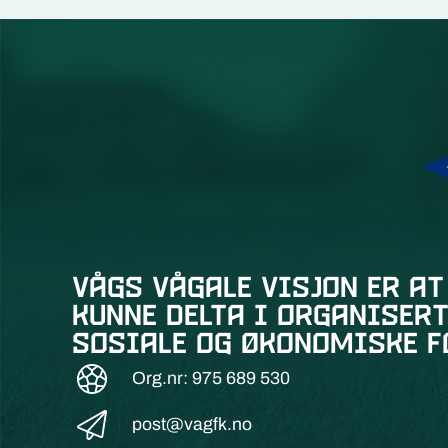
Vågs vågale visjon er at
kunne delta i organisert
sosiale og økonomiske f
Org.nr: 975 689 530
post@vagfk.no