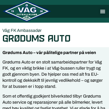
Våg FK Ambassadør
Grødums Auto
Grødums Auto – vår pålitelige partner på veien
Grødums Auto er en stolt samarbeidspartner for Våg
FK, og en viktig brikke i at Våg-bussen ruller trygt og
godt gjennom byen. De hjelper oss med alt fra EU-
kontroll og dekkskift til jevnlig vedlikehold – og sørger
for at bussen er i topp stand.
Som et offentlig godkjent bilverksted tilbyr Grødums
Auto service og reparasjoner på alle bilmerker, levert
med høy kvalitet og faglig trygghet. Vi er glade for å ha