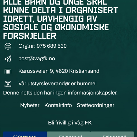
alle barn og unge skal
kunne delta i organisert
idrett, uavhengig av
sosiale og økonomiske
forskjeller
Org.nr: 975 689 530
post@vagfk.no
Karussveien 9, 4620 Kristiansand
Vår utstyrsleverandør er hummel
Denne nettsiden har ingen informasjonskapsler.
Nyheter
Kontaktinfo
Støtteordninger
Bli frivillig i Våg FK