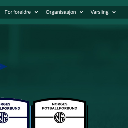
For foreldre
Organisasjon
Varsling