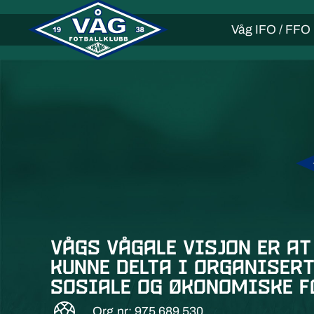
Våg IFO / FFO
Vågs vågale visjon er at
kunne delta i organisert
sosiale og økonomiske f
Org.nr: 975 689 530