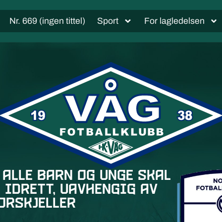
Nr. 669 (ingen tittel)
Sport
For lagledelsen
 alle barn og unge skal
 idrett, uavhengig av
orskjeller