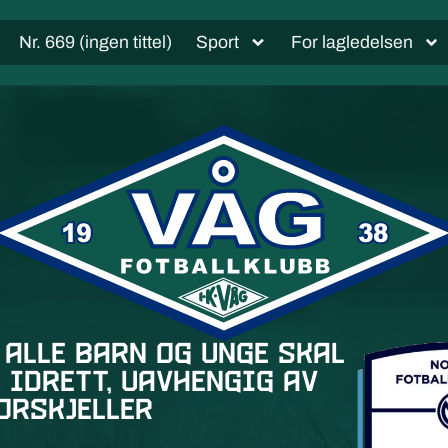
Nr. 669 (ingen tittel)
Sport
For lagledelsen
 alle barn og unge skal
 idrett, uavhengig av
orskjeller