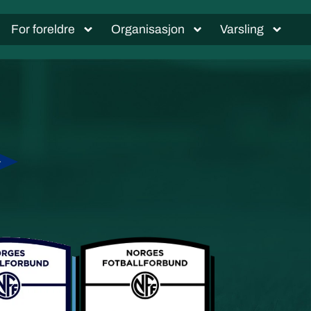
For foreldre
Organisasjon
Varsling