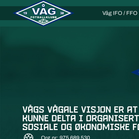
Våg IFO / FFO
Vågs vågale visjon er at
kunne delta i organisert
sosiale og økonomiske f
Org.nr: 975 689 530