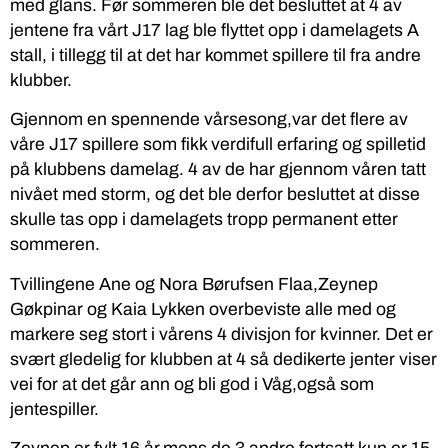
med glans. Før sommeren ble det besluttet at 4 av
jentene fra vårt J17 lag ble flyttet opp i damelagets A
stall, i tillegg til at det har kommet spillere til fra andre
klubber.
Gjennom en spennende vårsesong,var det flere av
våre J17 spillere som fikk verdifull erfaring og spilletid
på klubbens damelag. 4 av de har gjennom våren tatt
nivået med storm, og det ble derfor besluttet at disse
skulle tas opp i damelagets tropp permanent etter
sommeren.
Tvillingene Ane og Nora Børufsen Flaa,Zeynep
Gøkpinar og Kaia Lykken overbeviste alle med og
markere seg stort i vårens 4 divisjon for kvinner. Det er
svært gledelig for klubben at 4 så dedikerte jenter viser
vei for at det går ann og bli god i Våg,også som
jentespiller.