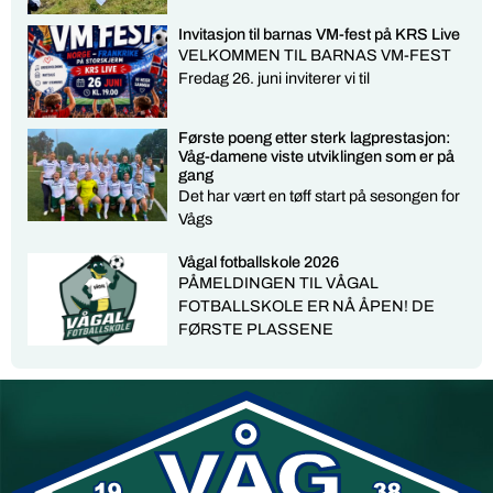
Invitasjon til barnas VM-fest på KRS Live
VELKOMMEN TIL BARNAS VM-FEST
Fredag 26. juni inviterer vi til
Første poeng etter sterk lagprestasjon:
Våg-damene viste utviklingen som er på
gang
Det har vært en tøff start på sesongen for
Vågs
Vågal fotballskole 2026
PÅMELDINGEN TIL VÅGAL
FOTBALLSKOLE ER NÅ ÅPEN! DE
FØRSTE PLASSENE