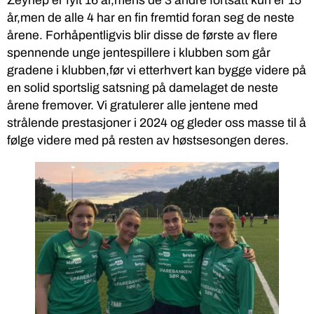
Zeynep er fylt 16 år,mens de 3 andre fortsatt kun er 15
år,men de alle 4 har en fin fremtid foran seg de neste
årene. Forhåpentligvis blir disse de første av flere
spennende unge jentespillere i klubben som går
gradene i klubben,før vi etterhvert kan bygge videre på
en solid sportslig satsning på damelaget de neste
årene fremover. Vi gratulerer alle jentene med
strålende prestasjoner i 2024 og gleder oss masse til å
følge videre med på resten av høstsesongen deres.