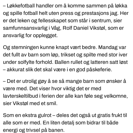
– Løkkefotball handler om å komme sammen på løkka
og spille fotball helt uten press og prestasjons jag. Her
er det leken og fellesskapet som står i sentrum, sier
samfunnsansvarlig i Våg, Rolf Daniel Vikstøl, som er
ansvarlig for opplegget.
Og stemningen kunne knapt vært bedre. Mandag var
det fullt av barn som løp, trikset og spilte med stor iver
under solfylte forhold. Ballen rullet og latteren satt løst
– akkurat slik det skal være i en god påskeferie.
– Det er utrolig gøy å se så mange barn som ønsker å
være med. Det viser hvor viktig det er med
lavterskeltilbud i ferien der alle kan føle seg velkomne,
sier Vikstøl med et smil.
Som en ekstra gulrot – deles det også ut gratis frukt til
alle som er med. En liten detalj som bidrar til både
energi og trivsel på banen.