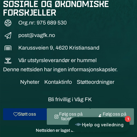
sosiale og økonomiske
forskjeller
Org.nr: 975 689 530
post@vagfk.no
Karussveien 9, 4620 Kristiansand
Vår utstyrsleverandør er hummel
Denne nettsiden har ingen informasjonskapsler.
Nyheter
Kontaktinfo
Støtteordninger
Bli frivillig i Våg FK
Støtt oss
Følg oss på
Følg oss på
facebook
instagram
Nettsiden er laget av Frameworks