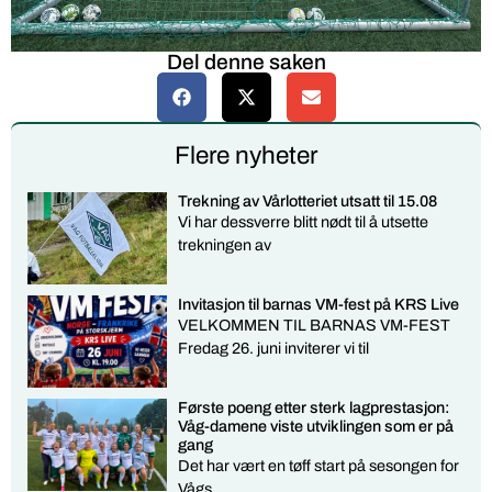
Del denne saken
Flere nyheter
Trekning av Vårlotteriet utsatt til 15.08
Vi har dessverre blitt nødt til å utsette
trekningen av
Invitasjon til barnas VM-fest på KRS Live
VELKOMMEN TIL BARNAS VM-FEST
Fredag 26. juni inviterer vi til
Første poeng etter sterk lagprestasjon:
Våg-damene viste utviklingen som er på
gang
Det har vært en tøff start på sesongen for
Vågs