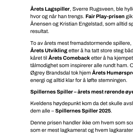
Årets Lagspiller
, Sverre Rugsveen, ble hyllet 
hvor og når han trengs.
Fair Play-prisen
gik
Ånensen og Kristian Engelstad, som alltid sp
resultat.
To av årets mest fremadstormende spillere
Årets Utvikling
etter å ha tatt store steg bå
kåret til
Årets Comeback
etter å ha kjempet
tålmodighet som inspirerer alle rundt ham. 
Øgrey Brandsdal tok hjem
Årets Humørspr
energi og alltid klar for å løfte stemningen.
Spillernes Spiller – årets mest rørende øy
Kveldens høydepunkt kom da det skulle avsl
dem alle –
Spillernes Spiller 2025
.
Denne prisen handler ikke om hvem som sco
som er mest lagkamerat og hvem lagkaratene 