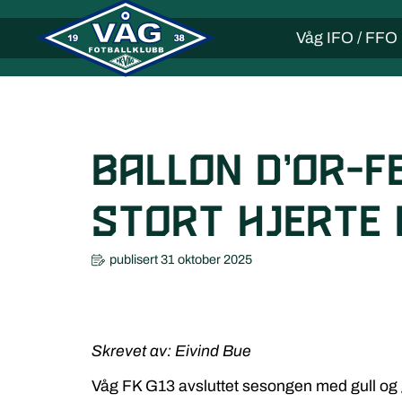
Våg IFO / FFO
Ballon d’Or-f
stort hjerte 
publisert
31 oktober 2025
Skrevet av: Eivind Bue
Våg FK G13 avsluttet sesongen med gull og glit