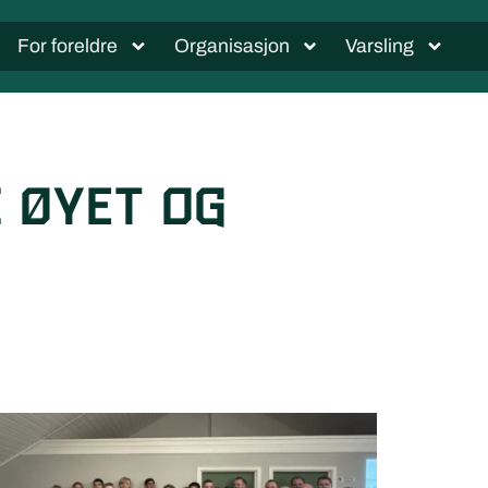
For foreldre
Organisasjon
Varsling
i øyet og