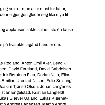
g og seire – men aller mest for latter,
denne gjengen gleder seg like mye til
 og applausen sakte stilnet, sto én tanke
vis på hva ekte lagånd handler om.
as Rødland, Anton Emil Aker, Bendik
sen, David Føreland, David Gabrielsen
drik Børufsen Flaa, Dorian Nika, Elias
 Emilian Urestad-Nilsen, Felix Selseng,
 Joakim Tjønsø Olsen, Johan Langenes
stian Engelstad, Kristian Langfeldt
 Lukas Giæver Ugland, Lukas Kjærnet-
tin Andreas Ånensen, Martin André