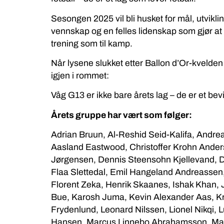
Sesongen 2025 vil bli husket for mål, utviklin
vennskap og en felles lidenskap som gjør at 
trening som til kamp.
Når lysene slukket etter Ballon d’Or-kvelden
igjen i rommet:
Våg G13 er ikke bare årets lag – de er et be
Årets gruppe har vært som følger:
Adrian Bruun, Al-Reshid Seid-Kalifa, Andre
Aasland Eastwood, Christoffer Krohn Ander
Jørgensen, Dennis Steensohn Kjellevand, Di
Flaa Slettedal, Emil Hangeland Andreassen,
Florent Zeka, Henrik Skaanes, Ishak Khan,
Bue, Karosh Juma, Kevin Alexander Aas, Kri
Frydenlund, Leonard Nilssen, Lionel Nikqi,
Hansen, Marcus Linnebo Abrahamsson, Mar