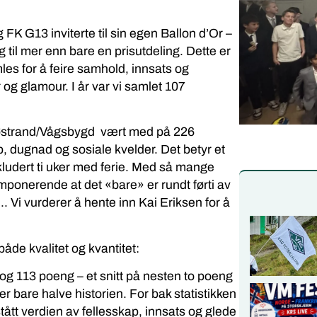
 FK G13 inviterte til sin egen Ballon d’Or –
g til mer enn bare en prisutdeling. Dette er
es for å feire samhold, innsats og
 og glamour. I år var vi samlet 107
 Sjøstrand/Vågsbygd vært med på 226
cup, dugnad og sosiale kvelder. Det betyr et
 inkludert ti uker med ferie. Med så mange
n imponerende at det «bare» er rundt førti av
 Vi vurderer å hente inn Kai Eriksen for å
både kvalitet og kvantitet:
g 113 poeng – et snitt på nesten to poeng
r bare halve historien. For bak statistikken
stått verdien av fellesskap, innsats og glede