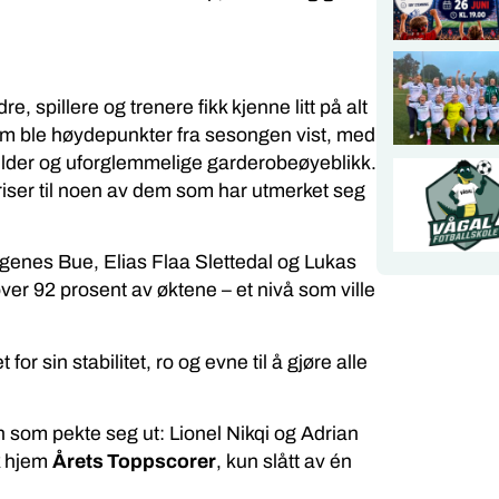
, spillere og trenere fikk kjenne litt på alt
kjerm ble høydepunkter fra sesongen vist, med
bilder og uforglemmelige garderobeøyeblikk.
priser til noen av dem som har utmerket seg
ngenes Bue, Elias Flaa Slettedal og Lukas
er 92 prosent av øktene – et nivå som ville
for sin stabilitet, ro og evne til å gjøre alle
n som pekte seg ut: Lionel Nikqi og Adrian
k hjem
Årets Toppscorer
, kun slått av én