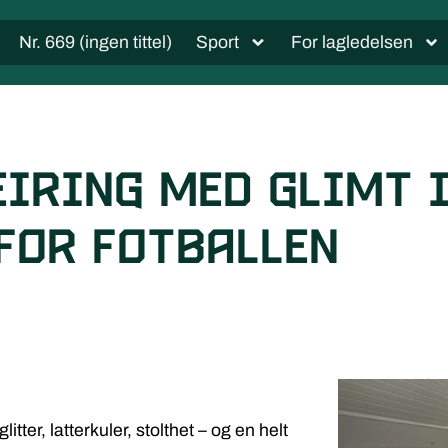
Nr. 669 (ingen tittel)
Sport
For lagledelsen
eiring med glimt 
for fotballen
ter, latterkuler, stolthet – og en helt