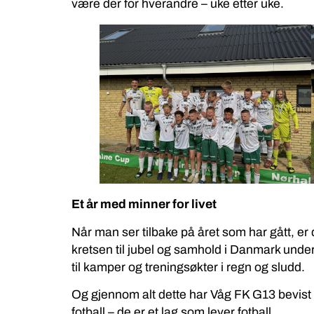
være der for hverandre – uke etter uke.
Et år med minner for livet
Når man ser tilbake på året som har gått, er
kretsen til jubel og samhold i Danmark und
til kamper og treningsøkter i regn og sludd.
Og gjennom alt dette har Våg FK G13 bevist 
fotball – de er et lag som lever fotball.