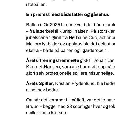
i fotballen.
En prisfest med både latter og gåsehud
Ballon d’Or 2025 ble en kveld der både foreldre
– fra latterbrøl til klump i halsen. På stors
jubelscener, glimt fra Nørhalne Cup, action
Mellom lysbilder og applaus ble det delt ut 
ekstra – både på banen og i garderoben.
Årets Treningsfremmøte
gikk til Johan La
Kjærnet-Hansen, som alle har møtt opp på ov
gjort selv profesjonelle spillere misunnelige.
Årets Spiller
, Kristian Frydenlund, ble hedret 
rundt seg bedre.
Og når det kommer til målteft, var det to nav
Bruun – begge med 28 scoringer hver og to
spiller i hele kretsen.