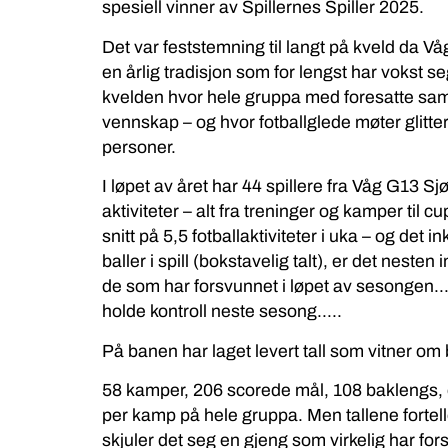
spesiell vinner av Spillernes Spiller 2025.
Det var feststemning til langt på kveld da Våg
en årlig tradisjon som for lengst har vokst se
kvelden hvor hele gruppa med foresatte saml
vennskap – og hvor fotballglede møter glitter
personer.
I løpet av året har 44 spillere fra Våg G13
aktiviteter – alt fra treninger og kamper til 
snitt på 5,5 fotballaktiviteter i uka – og det
baller i spill (bokstavelig talt), er det neste
de som har forsvunnet i løpet av sesongen…..
holde kontroll neste sesong…..
På banen har laget levert tall som vitner om 
58 kamper, 206 scorede mål, 108 baklengs, o
per kamp på hele gruppa. Men tallene fortelle
skjuler det seg en gjeng som virkelig har for