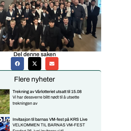
Del denne saken
Flere nyheter
Trekning av Vårlotteriet utsatt til 15.08
Vi har dessverre blitt nødt til å utsette
trekningen av
Invitasjon til barnas VM-fest på KRS Live
VELKOMMEN TIL BARNAS VM-FEST
Fredag 26. juni inviterer vi til