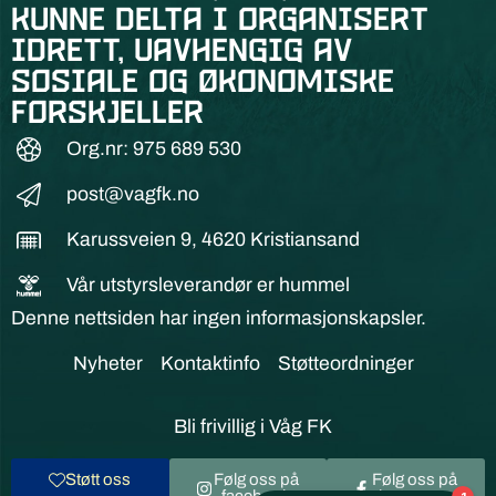
kunne delta i organisert
idrett, uavhengig av
sosiale og økonomiske
forskjeller
Org.nr: 975 689 530
post@vagfk.no
Karussveien 9, 4620 Kristiansand
Vår utstyrsleverandør er hummel
Denne nettsiden har ingen informasjonskapsler.
Nyheter
Kontaktinfo
Støtteordninger
Bli frivillig i Våg FK
Støtt oss
Følg oss på
Følg oss på